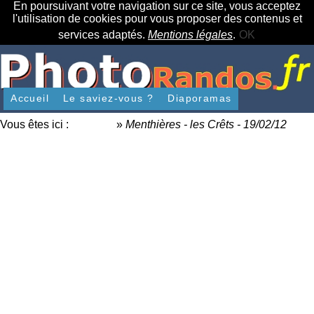
En poursuivant votre navigation sur ce site, vous acceptez
l'utilisation de cookies pour vous proposer des contenus et
services adaptés.
Mentions légales
.
OK
Accueil
Le saviez-vous ?
Diaporamas
Vous êtes ici :
Accueil
»
Menthières - les Crêts - 19/02/12