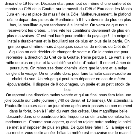
dimanche 19 février. Décision était prise tout de même d' une sortie et de
monter au Crêt de la Goutte sur le massif du Crêt d' Eau dans les Monts
Jura en lieu et place du massif de la Dôle. Malheureusement, le plafond
dès le départ des pistes de Menthières à 9 h va devenir de plus en plus
bas, le brouillard ayant tendance à s' installer. On verra ce que nous
réserveront les crêtes....Très vite les conditions deviennent de plus en
plus mauvaises. C' est mal barré pour profiter du paysage !. La neige s'
installe durablement et le brouillard est de plus en plus de la partie. On
grimpe quand même mais à quelques dizaines de mètres du Crêt de l'
Aiguillon on doit décider de changer de secteur. On le contourne pour
reprendre la direction du Crêt de la Goutte. Peine perdue !. Le vent s' en
mêle de plus en plus et la visibilité se réduit d' autant. Il ne sert à rien de
poursuivre. On rebrousse donc chemin alors que le vent et la neige
cinglent le visage. On en profite donc pour faire la halte casse-croûte au
chalet du sac. Un refuge qui peut bien dépanner en cas de météo
épouvantable. Il dispose de 9 couchages, un poêle et un petit stock de
bois.
On reprend une direction moins ventée et qui au final nous fera faire une
jolie boucle sur cette journée ( 740 de déniv. et 13 bornes). On atteindra la
Poutouille toujours dans un jour blanc après avoir passés un bon moment
dans la forêt, bien à l ' abri du vent des crêtes. Une magnifique belle
descente dans une poudreuse très fréquente ce dimanche comblera les
randonneurs. Comme pour agacer, quand on rejoint notre parking le soleil
se met à s' imposer de plus en plus. De quoi faire râler !. Si la neige est
au rendez-vous cette année, hélas la météo est mauvaise sur le massif