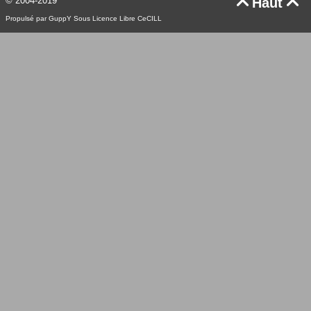
© 2004-2019
Haut


Propulsé par GuppY
Sous Licence Libre CeCILL