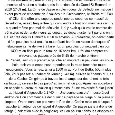
votre webmaster préféré puisqu' il s' agissait de la première fois où je
montais si haut en altitude après la randonnée du Grand St Bernard en
2010 (2469 m). La Cime de Jasse en plein coeur de Belledonne marque l'
exact point de rencontre de 3 vallées : le Grésivaudan, le Bréda et l' Eau
d' Olle. Elle offre une superbe randonnée au coeur de ce massif de
Belledonne, assez fréquentée qui conviendra à tout bon marcheur car il y
a quand même pas mal de dénivelé. Il n' y avait qu' à voir le nombre de
véhicules et de randonneurs au départ. Le départ justement parlons-en !.
Il s' est fait depuis Prabert à 1050 m environ. Au préalable, on devait partir
d 'un peu plus haut mais la route étant barrée en raison de risques d'
éboulements, le dénivelé à faire fut un peu plus conséquent : un bon
1400 m au final pour un total de 16 bons km. Il faudra compter en
enlevant les pauses près de 6h15 de marche environ.
De Prabert, soit vous prenez à gauche en montant un peu dans les sous-
bois, soit vous empruntez la portion de la route forestière toute
goudronnée. Vous arrivez ainsi à 1300 m au Pont de Betta. 500 m plus
loin, vous passez au habert de Muret (1343 m). Suivez le chemin du Pas
de la Coche. On grimpe à travers les champs sur des chemins très
caillouteux; ce sera le cas jusqu' au sommet du jour. Après les sous-bois,
on accède au creux du vallon qui mène ainsi à une traversée à plat jusqu'
au Habert d' Aiguebelle à 1740 m. Une bonne pause s' impose à cet
endroit où l' on commence à découvrir ce paysage sauvage où la pierre s'
impose. On ne continue pas vers le Pas de la Coche mais on bifurque à
gauche à hauteur de ce habert d' Aiguebelle. On passe juste à droite du
refuge ( indication avec la baignoire) et l' on poursuit dans les alpages en