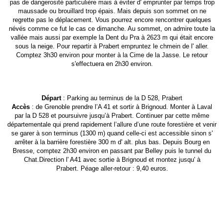
pas de dangerosité particulière mais à éviter d' emprunter par temps trop
maussade ou brouillard trop épais. Mais depuis son sommet on ne
regrette pas le déplacement. Vous pourrez encore rencontrer quelques
névés comme ce fut le cas ce dimanche. Au sommet, on admire toute la
vallée mais aussi par exemple la Dent du Pra à 2623 m qui était encore
sous la neige. Pour repartir à Prabert empruntez le chmein de l' aller.
Comptez 3h30 environ pour monter à la Cime de la Jasse. Le retour
s'effectuera en 2h30 environ.
Départ
: Parking au terminus de la D 528, Prabert
Accès
: de Grenoble prendre l’A 41 et sortir à Brignoud. Monter à Laval
par la D 528 et poursuivre jusqu’à Prabert. Continuer par cette même
départementale qui prend rapidement l’allure d’une route forestière et venir
se garer à son terminus (1300 m) quand celle-ci est accessible sinon s'
arrêter à la barrière forestière 300 m d' alt. plus bas. Depuis Bourg en
Bresse, comptez 2h30 environ en passant par Belley puis le tunnel du
Chat.Direction l' A41 avec sortie à Brignoud et montez jusqu' à
Prabert. Péage aller-retour : 9,40 euros.