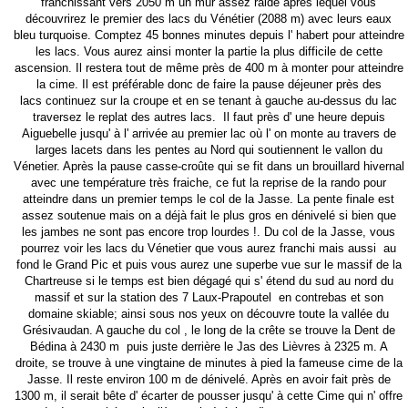
franchissant vers 2050 m un mur assez raide après lequel vous
découvrirez le premier des lacs du Vénétier (2088 m) avec leurs eaux
bleu turquoise. Comptez 45 bonnes minutes depuis l' habert pour atteindre
les lacs. Vous aurez ainsi monter la partie la plus difficile de cette
ascension. Il restera tout de même près de 400 m à monter pour atteindre
la cime. Il est préférable donc de faire la pause déjeuner près des
lacs continuez sur la croupe et en se tenant à gauche au-dessus du lac
traversez le replat des autres lacs. Il faut près d' une heure depuis
Aiguebelle jusqu' à l' arrivée au premier lac où l' on monte au travers de
larges lacets dans les pentes au Nord qui soutiennent le vallon du
Vénetier. Après la pause casse-croûte qui se fit dans un brouillard hivernal
avec une température très fraiche, ce fut la reprise de la rando pour
atteindre dans un premier temps le col de la Jasse. La pente finale est
assez soutenue mais on a déjà fait le plus gros en dénivelé si bien que
les jambes ne sont pas encore trop lourdes !. Du col de la Jasse, vous
pourrez voir les lacs du Vénetier que vous aurez franchi mais aussi au
fond le Grand Pic et puis vous aurez une superbe vue sur le massif de la
Chartreuse si le temps est bien dégagé qui s' étend du sud au nord du
massif et sur la station des 7 Laux-Prapoutel en contrebas et son
domaine skiable; ainsi sous nos yeux on découvre toute la vallée du
Grésivaudan. A gauche du col , le long de la crête se trouve la Dent de
Bédina à 2430 m puis juste derrière le Jas des Lièvres à 2325 m. A
droite, se trouve à une vingtaine de minutes à pied la fameuse cime de la
Jasse. Il reste environ 100 m de dénivelé. Après en avoir fait près de
1300 m, il serait bête d' écarter de pousser jusqu' à cette Cime qui n' offre