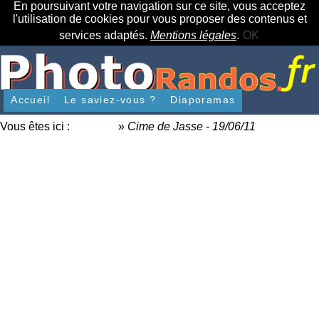
En poursuivant votre navigation sur ce site, vous acceptez
l'utilisation de cookies pour vous proposer des contenus et
services adaptés.
Mentions légales
.
OK
Accueil
Le saviez-vous ?
Diaporamas
Vous êtes ici :
Accueil
»
Cime de Jasse - 19/06/11