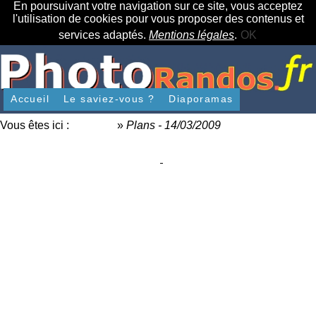
En poursuivant votre navigation sur ce site, vous acceptez
l'utilisation de cookies pour vous proposer des contenus et
services adaptés.
Mentions légales
.
OK
Accueil
Le saviez-vous ?
Diaporamas
Vous êtes ici :
Accueil
»
Plans - 14/03/2009