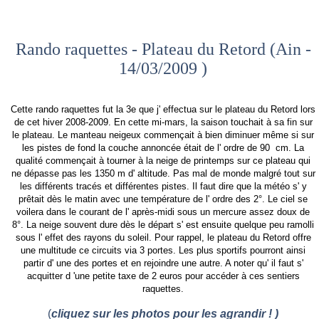
Rando raquettes - Plateau du Retord (Ain -
14/03/2009 )
Cette rando raquettes fut la 3e que j' effectua sur le plateau du Retord lors
de cet hiver 2008-2009. En cette mi-mars, la saison touchait à sa fin sur
le plateau. Le manteau neigeux commençait à bien diminuer même si sur
les pistes de fond la couche annoncée était de l' ordre de 90 cm. La
qualité commençait à tourner à la neige de printemps sur ce plateau qui
ne dépasse pas les 1350 m d' altitude. Pas mal de monde malgré tout sur
les différents tracés et différentes pistes. Il faut dire que la météo s' y
prêtait dès le matin avec une température de l' ordre des 2°. Le ciel se
voilera dans le courant de l' après-midi sous un mercure assez doux de
8°. La neige souvent dure dès le départ s' est ensuite quelque peu ramolli
sous l' effet des rayons du soleil. Pour rappel, le plateau du Retord offre
une multitude ce circuits via 3 portes. Les plus sportifs pourront ainsi
partir d' une des portes et en rejoindre une autre. A noter qu' il faut s'
acquitter d 'une petite taxe de 2 euros pour accéder à ces sentiers
raquettes.
(
cliquez sur les photos pour les agrandir ! )