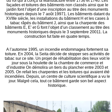
du roi qui a conçu la Manufacture entre 1736 et 1740. Les
façades et toitures des bâtiments non classés ainsi que le
jardin font l’objet d’une inscription au titre des monuments
historiques depuis le 7 août 19971. Les bâtiments datant du
XVIIIe siècle, les installations du bâtiment H et les cases à
tabac râpés du bâtiment J, ainsi que la charpente des
bâtiments E, E' et G font l’objet d’un classement au titre des
monuments historiques depuis le 3 septembre 20011. La
construction fut faite en quatre temps.
A l’automne 1995, un incendie endommagea fortement sa
toiture. En 2004, la Seita décide de stopper ses activités de
tabac sur ce site. Un projet de réhabilitation des lieux voit le
jour sous la houlette de la chambre de commerce et
d’industrie On démolira un tiers du plancher entre 2003 et
2005. On refait les charpentes et les toitures qui avaient été
incendiées. Depuis, un centre de culture scientifique a vu le
jour. Malgré cela, tout ce bâtiment garde son bel aspect
historique.