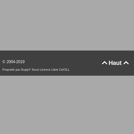
© 2004-2019
Haut


Propulsé par GuppY
Sous Licence Libre CeCILL