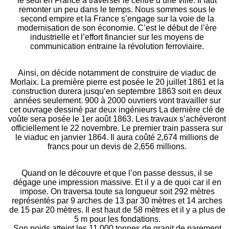
le seul en France à traverser le centre d’une ville. Il faut
remonter un peu dans le temps. Nous sommes sous le
second empire et la France s’engage sur la voie de la
modernisation de son économie. C’est le début de l’ère
industrielle et l’effort financier sur les moyens de
communication entraine la révolution ferroviaire.
Ainsi, on décide notamment de construire de viaduc de
Morlaix. La première pierre est posée le 20 juillet 1861 et la
construction durera jusqu’en septembre 1863 soit en deux
années seulement. 900 à 2000 ouvriers vont travailler sur
cet ouvrage dessiné par deux ingénieurs La dernière clé de
voûte sera posée le 1er août 1863. Les travaux s’achèveront
officiellement le 22 novembre. Le premier train passera sur
le viaduc en janvier 1864. Il aura coûté 2,674 millions de
francs pour un devis de 2,656 millions.
Quand on le découvre et que l’on passe dessus, il se
dégage une impression massive. Et il y a de quoi car il en
impose. On traversa toute sa longueur soit 292 mètres
représentés par 9 arches de 13 par 30 mètres et 14 arches
de 15 par 20 mètres. Il est haut de 58 mètres et il y a plus de
5 m pour les fondations.
Son poids atteint les 11 000 tonnes de granit de parement