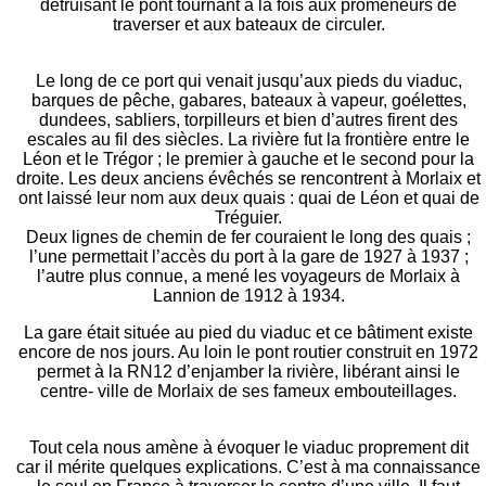
détruisant le pont tournant à la fois aux promeneurs de
traverser et aux bateaux de circuler.
Le long de ce port qui venait jusqu’aux pieds du viaduc,
barques de pêche, gabares, bateaux à vapeur, goélettes,
dundees, sabliers, torpilleurs et bien d’autres firent des
escales au fil des siècles. La rivière fut la frontière entre le
Léon et le Trégor ; le premier à gauche et le second pour la
droite. Les deux anciens évêchés se rencontrent à Morlaix et
ont laissé leur nom aux deux quais : quai de Léon et quai de
Tréguier.
Deux lignes de chemin de fer couraient le long des quais ;
l’une permettait l’accès du port à la gare de 1927 à 1937 ;
l’autre plus connue, a mené les voyageurs de Morlaix à
Lannion de 1912 à 1934.
La gare était située au pied du viaduc et ce bâtiment existe
encore de nos jours. Au loin le pont routier construit en 1972
permet à la RN12 d’enjamber la rivière, libérant ainsi le
centre- ville de Morlaix de ses fameux embouteillages.
Tout cela nous amène à évoquer le viaduc proprement dit
car il mérite quelques explications. C’est à ma connaissance