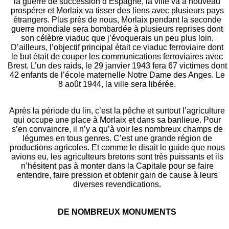
la guerre de succession d’Espagne, la ville va à nouveau
prospérer et Morlaix va tisser des liens avec plusieurs pays
étrangers. Plus près de nous, Morlaix pendant la seconde
guerre mondiale sera bombardée à plusieurs reprises dont
son célèbre viaduc que j’évoquerais un peu plus loin.
D’ailleurs, l’objectif principal était ce viaduc ferroviaire dont
le but était de couper les communications ferroviaires avec
Brest. L’un des raids, le 29 janvier 1943 fera 67 victimes dont
42 enfants de l’école maternelle Notre Dame des Anges. Le
8 août 1944, la ville sera libérée.
Après la période du lin, c’est la pêche et surtout l’agriculture
qui occupe une place à Morlaix et dans sa banlieue. Pour
s’en convaincre, il n’y a qu’à voir les nombreux champs de
légumes en tous genres. C’est une grande région de
productions agricoles. Et comme le disait le guide que nous
avions eu, les agriculteurs bretons sont très puissants et ils
n’hésitent pas à monter dans la Capitale pour se faire
entendre, faire pression et obtenir gain de cause à leurs
diverses revendications.
DE NOMBREUX MONUMENTS