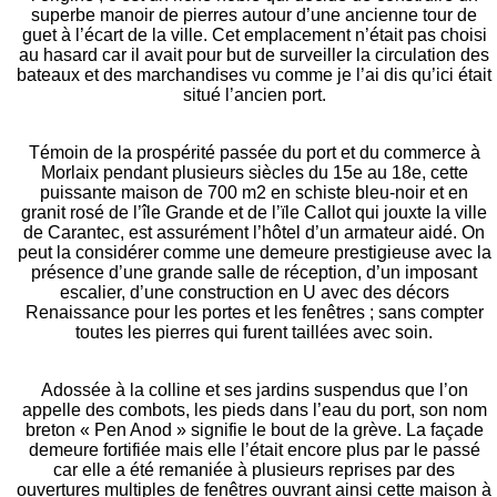
superbe manoir de pierres autour d’une ancienne tour de
guet à l’écart de la ville. Cet emplacement n’était pas choisi
au hasard car il avait pour but de surveiller la circulation des
bateaux et des marchandises vu comme je l’ai dis qu’ici était
situé l’ancien port.
Témoin de la prospérité passée du port et du commerce à
Morlaix pendant plusieurs siècles du 15e au 18e, cette
puissante maison de 700 m2 en schiste bleu-noir et en
granit rosé de l’île Grande et de l’ïle Callot qui jouxte la ville
de Carantec, est assurément l’hôtel d’un armateur aidé. On
peut la considérer comme une demeure prestigieuse avec la
présence d’une grande salle de réception, d’un imposant
escalier, d’une construction en U avec des décors
Renaissance pour les portes et les fenêtres ; sans compter
toutes les pierres qui furent taillées avec soin.
Adossée à la colline et ses jardins suspendus que l’on
appelle des combots, les pieds dans l’eau du port, son nom
breton « Pen Anod » signifie le bout de la grève. La façade
demeure fortifiée mais elle l’était encore plus par le passé
car elle a été remaniée à plusieurs reprises par des
ouvertures multiples de fenêtres ouvrant ainsi cette maison à