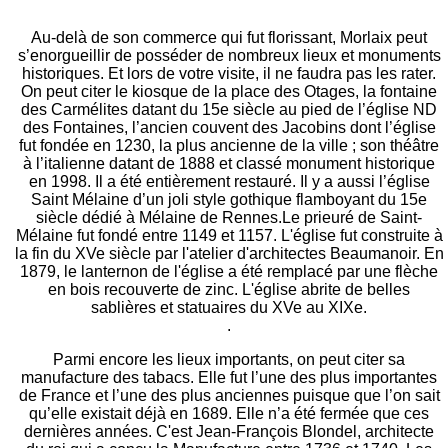
Au-delà de son commerce qui fut florissant, Morlaix peut
s’enorgueillir de posséder de nombreux lieux et monuments
historiques. Et lors de votre visite, il ne faudra pas les rater.
On peut citer le kiosque de la place des Otages, la fontaine
des Carmélites datant du 15e siècle au pied de l’église ND
des Fontaines, l’ancien couvent des Jacobins dont l’église
fut fondée en 1230, la plus ancienne de la ville ; son théâtre
à l’italienne datant de 1888 et classé monument historique
en 1998. Il a été entièrement restauré. Il y a aussi l’église
Saint Mélaine d’un joli style gothique flamboyant du 15e
siècle dédié à Mélaine de Rennes.Le prieuré de Saint-
Mélaine fut fondé entre 1149 et 1157. L'église fut construite à
la fin du XVe siècle par l'atelier d'architectes Beaumanoir. En
1879, le lanternon de l'église a été remplacé par une flèche
en bois recouverte de zinc. L'église abrite de belles
sablières et statuaires du XVe au XIXe.
.
Parmi encore les lieux importants, on peut citer sa
manufacture des tabacs. Elle fut l’une des plus importantes
de France et l’une des plus anciennes puisque que l’on sait
qu’elle existait déjà en 1689. Elle n’a été fermée que ces
dernières années. C'est Jean-François Blondel, architecte