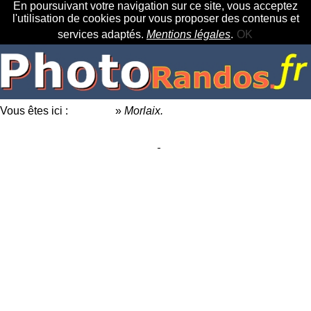
En poursuivant votre navigation sur ce site, vous acceptez
l'utilisation de cookies pour vous proposer des contenus et
services adaptés.
Mentions légales
.
OK
Vous êtes ici :
Accueil
»
Morlaix.