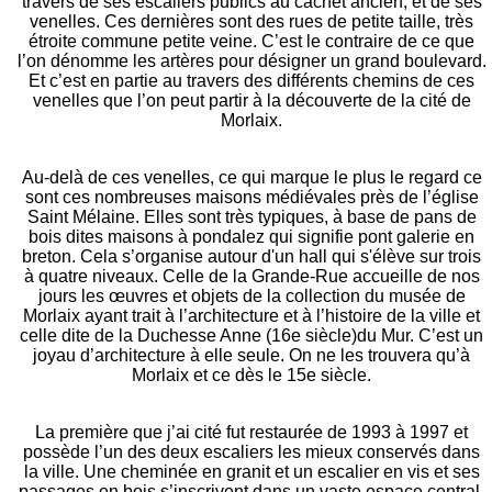
travers de ses escaliers publics au cachet ancien, et de ses
venelles. Ces dernières sont des rues de petite taille, très
étroite commune petite veine. C’est le contraire de ce que
l’on dénomme les artères pour désigner un grand boulevard.
Et c’est en partie au travers des différents chemins de ces
venelles que l’on peut partir à la découverte de la cité de
Morlaix.
Au-delà de ces venelles, ce qui marque le plus le regard ce
sont ces nombreuses maisons médiévales près de l’église
Saint Mélaine. Elles sont très typiques, à base de pans de
bois dites maisons à pondalez qui signifie pont galerie en
breton. Cela s’organise autour d'un hall qui s'élève sur trois
à quatre niveaux. Celle de la Grande-Rue accueille de nos
jours les œuvres et objets de la collection du musée de
Morlaix ayant trait à l’architecture et à l’histoire de la ville et
celle dite de la Duchesse Anne (16e siècle)du Mur. C’est un
joyau d’architecture à elle seule. On ne les trouvera qu’à
Morlaix et ce dès le 15e siècle.
La première que j’ai cité fut restaurée de 1993 à 1997 et
possède l’un des deux escaliers les mieux conservés dans
la ville. Une cheminée en granit et un escalier en vis et ses
passages en bois s’inscrivent dans un vaste espace central.